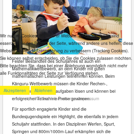
Wir nutzen Cookies auf unserer Website. Einige von ihnen sind
essenziell für den Betrieb der Seite, während andere uns helfen, diese
Website und die Nutzererfahrung zu verbessern (Tracking Cookies).
Sie können selbst entscheiden, ob Sie die Cookies zulassen möchten.
Fester Bestandteil des Schuljahres ist auch ein
Bitte beachten Sie, dass bei einer Ablehnung womöglich nicht mehr
Mathematikwettbewerb, an dem Kinder mit guten
alle Funktionalitäten der Seite zur Verfügung stehen.
mathematischen Leistungen teilnehmen können. Beim
Känguru-Wettbewerb müssen die Kinder Rechen-,
Akzeptieren
Ablehnen
Knobel- und Denksportaufgaben lösen und können bei
erfolgreicher Teilnahme Preise gewinnen.
Weitere Informationen
Impressum
Für sportlich engagierte Kinder sind die
Bundesjugendspiele ein Highlight, die ebenfalls in jedem
Schuljahr stattfinden. In den Disziplinen Werfen, Spurt,
Springen und 800m/1000m-Lauf erkämpfen sich die