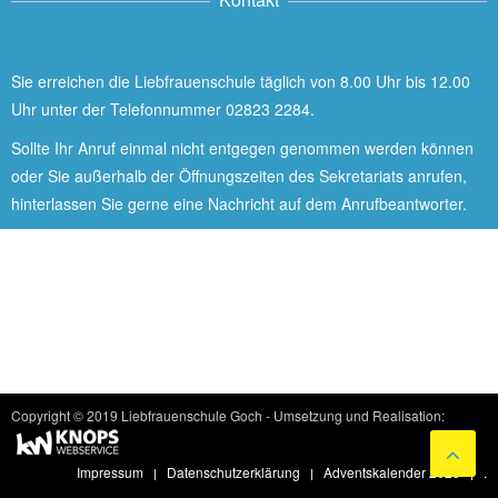
Sie erreichen die Liebfrauenschule täglich von 8.00 Uhr bis 12.00
Uhr unter der Telefonnummer 02823 2284.
Sollte Ihr Anruf einmal nicht entgegen genommen werden können
oder Sie außerhalb der Öffnungszeiten des Sekretariats anrufen,
hinterlassen Sie gerne eine Nachricht auf dem Anrufbeantworter.
LIEBFRAUENSCHULE GOCH
Katholische Bekenntnisgrundschule
Copyright © 2019 Liebfrauenschule Goch - Umsetzung und Realisation:
Impressum
Datenschutzerklärung
Adventskalender 2025
.