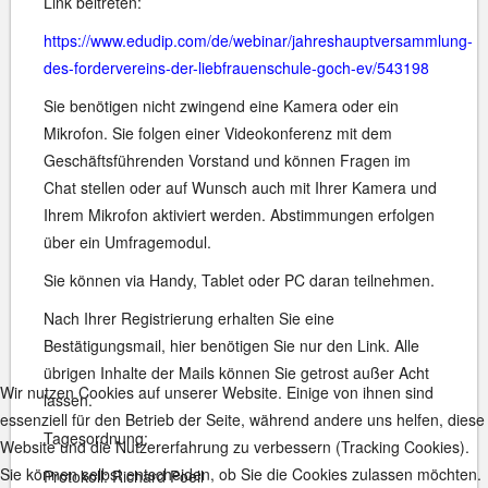
Link beitreten:
https://www.edudip.com/de/webinar/jahreshauptversammlung-
des-fordervereins-der-liebfrauenschule-goch-ev/543198
Sie benötigen nicht zwingend eine Kamera oder ein
Mikrofon. Sie folgen einer Videokonferenz mit dem
Geschäftsführenden Vorstand und können Fragen im
Chat stellen oder auf Wunsch auch mit Ihrer Kamera und
Ihrem Mikrofon aktiviert werden. Abstimmungen erfolgen
über ein Umfragemodul.
Sie können via Handy, Tablet oder PC daran teilnehmen.
Nach Ihrer Registrierung erhalten Sie eine
Bestätigungsmail, hier benötigen Sie nur den Link. Alle
übrigen Inhalte der Mails können Sie getrost außer Acht
Wir nutzen Cookies auf unserer Website. Einige von ihnen sind
lassen.
essenziell für den Betrieb der Seite, während andere uns helfen, diese
Tagesordnung:
Website und die Nutzererfahrung zu verbessern (Tracking Cookies).
Sie können selbst entscheiden, ob Sie die Cookies zulassen möchten.
Protokoll: Richard Poell