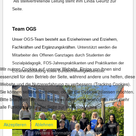
Als stellvertretende
steht ihm Linda Geurtz zur
Leitung
Seite.
Team OGS
OGS
Unser
-Team besteht aus Erzieherinnen und Erziehern,
Fachkräften und Ergänzu
ngskräften.
Unterstützt werden die
Mitarbeiter des Offenen Ganztages durch Studenten der
Sozialpädagogik, FOS-Jahrespraktikanten und Praktikanten der
Wir nutzen Cookies auf unserer Website. Einige von ihnen sind
Erzieherausbildung sowie Bundesfreiwilligendienstler.
essenziell für den Betrieb der Seite, während andere uns helfen, diese
Website und die Nutzererfahrung zu verbessern (Tracking Cookies).
Sie können selbst entscheiden, ob Sie die Cookies zulassen möchten.
Bitte beachten Sie, dass bei einer Ablehnung womöglich nicht mehr
alle Funktionalitäten der Seite zur Verfügung stehen.
Akzeptieren
Ablehnen
Weitere Informationen
Impressum